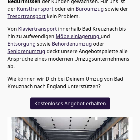
Bedürfnissen
der Kunden gewachsen. Für uns ist
der
Kunsttransport
oder ein
Büroumzug
sowie der
Tresortransport
kein Problem.
Von
Klaviertransport
innerhalb
Bad Kreuznach
bis
hin zu aufwendigen
Möbeleinlagerung
und
Entsorgung
sowie
Behördenumzug
oder
Seniorenumzug
deckt unsere Angebotspalette alle
Ansprüche eines modernen Umzugsunternehmens
ab.
Wie können wir Dich bei Deinem Umzug von
Bad
Kreuznach
nach England
unterstützen?
Kostenloses Angebot erhalten