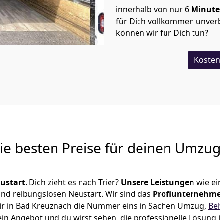
innerhalb von nur
6
Minut
für Dich vollkommen unverb
können wir für Dich tun?
Kosten
Die besten Preise für deinen Umzu
ustart
. Dich zieht es nach Trier?
Unsere Leistungen
wie e
 und reibungslosen Neustart.
Wir sind das
Profiunternehm
d wir in Bad Kreuznach die Nummer eins in Sachen Umzug,
Be
in Angebot und du wirst sehen, die professionelle Lösung 