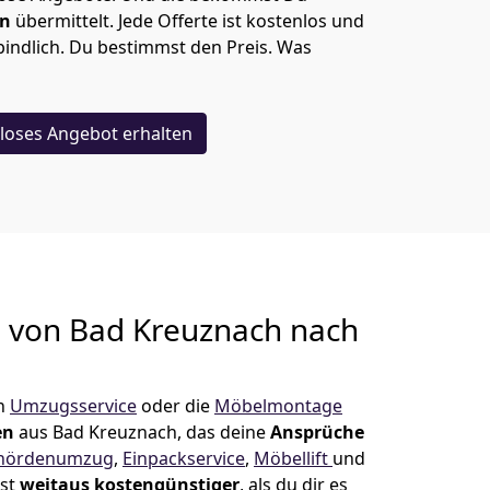
en
übermittelt. Jede Offerte ist kostenlos und
indlich. Du bestimmst den Preis. Was
loses Angebot erhalten
g von
Bad Kreuznach nach
in
Umzugsservice
oder die
Möbelmontage
en
aus Bad Kreuznach, das deine
Ansprüche
hördenumzug
,
Einpackservice
,
Möbellift
und
ist
weitaus kostengünstiger
, als du dir es