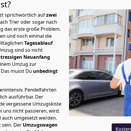
st?
t sprichwörtlich auf
zwei
ach Trier oder sogar nach
ng das erste große Problem.
en und noch einmal die
lltäglichen
Tagesablauf
Umzug sind so nicht
stressigen Neuanfang
 einem Umzug zur
. Das musst Du
unbedingt
tenintensiv. Pendelfahrten
lich ausführbar.
Der
Jede vergessene Umzugskiste
i uns nicht passieren, wird.
d auch umgesetzt werden.
 sein. Der
Umzugswagen
Kosten