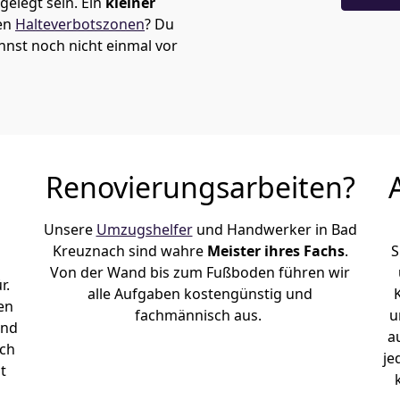
elegt sein. Ein
kleiner
den
Halteverbotszonen
? Du
nnst noch nicht einmal vor
Renovierungsarbeiten?
Unsere
Umzugshelfer
und Handwerker in Bad
Kreuznach sind wahre
Meister ihres Fachs
.
S
Von der Wand bis zum Fußboden führen wir
r.
alle Aufgaben kostengünstig und
en
fachmännisch aus.
u
und
a
ach
je
t