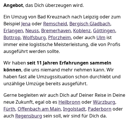
Angebot
, das Dich überzeugen wird.
Ein Umzug von Bad Kreuznach nach Leipzig oder zum
Beispiel
Jena
oder
Remscheid
,
Bergisch Gladbach
,
Erlangen
,
Neuss
,
Bremer­haven
,
Koblenz
,
Göttingen
,
Bottrop
,
Wolfsburg
,
Pforzheim
, oder auch
Ulm
ist
immer eine logistische Meisterleistung, die von Profis
ausgeführt werden sollte.
Wir haben
seit
11 Jahren Erfahrungen sammeln
können
, die uns niemand mehr nehmen kann. Wir
haben fast alle Umzugssituation schon durchlebt und
unzählige Umzüge bereits ausgeführt.
Gerne begleiten wir auch Dich auf Deiner Reise in Deine
neue Zukunft, egal ob es
Heilbronn
oder
Würzburg
,
Fürth
,
Offenbach am Main
,
Ingolstadt
,
Paderborn
oder
auch
Regensburg
sein soll, wir sind für Dich da.